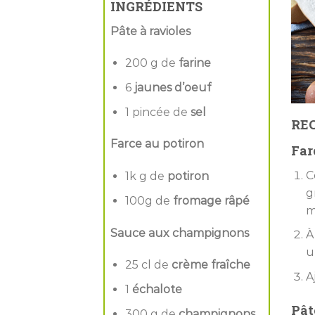
INGRÉDIENTS
Pâte à ravioles
200 g de
farine
6
jaunes d’oeuf
1 pincée de
sel
RE
Farce au potiron
Far
C
1k g de
potiron
g
100g de
fromage râpé
m
Sauce aux champignons
À
u
25 cl de
crème fraîche
A
1
échalote
Pât
300 g de
champignons