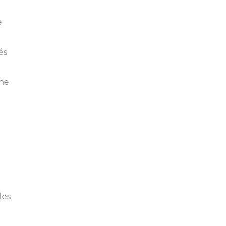
e
és
che
les