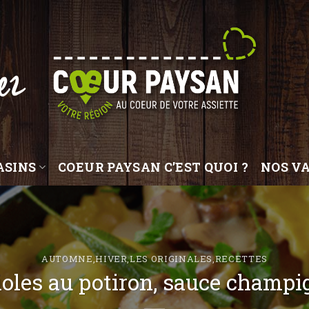
ez
ASINS
COEUR PAYSAN C’EST QUOI ?
NOS V
AUTOMNE
,
HIVER
,
LES ORIGINALES
,
RECETTES
oles au potiron, sauce champ