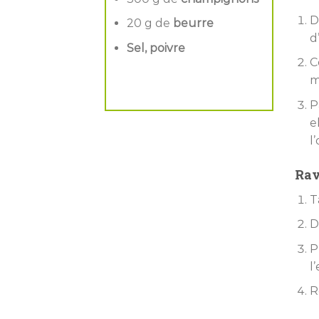
D
20 g de
beurre
d
Sel, poivre
C
m
P
e
l
Rav
T
D
P
l
R