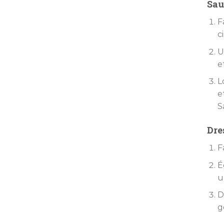
Sau
F
c
U
e
L
e
S
Dre
F
É
u
D
g